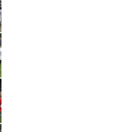
Galerie photos Cross
2018
Courir Ensemble
Course nature Maison
Blanche
Course des Châteaux
Opération Commando