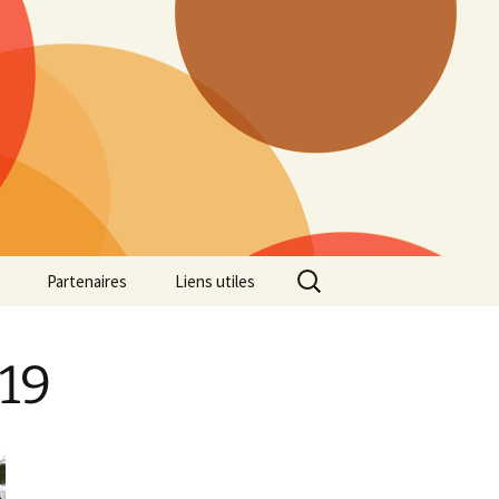
Rechercher :
Partenaires
Liens utiles
ille
Galerie photos Cross
2022
019
es 7
Galerie photos Cross
2021
Marathon de Marseille
Galerie photos Cross 2019
Régionaux de Cross