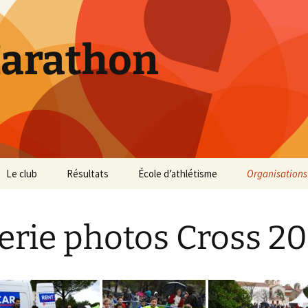
Marathon
Le club
Résultats
École d’athlétisme
Organisations
Inscriptions et Tarifs
Courses 2026
Infos Courses
Cross de Marse
erie photos Cross 2
Entraînements
Courses 2025
Résultats et photos
Trail du Parc d
Collines
Règlement
Courses 2024
Entraînements et photos
Archives
Vie du club
Courses 2023