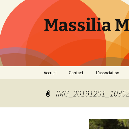
Aller
au
contenu
Massilia 
Accueil
Contact
L’association
Le bureau
IMG_20191201_1035
Les références
Présentation