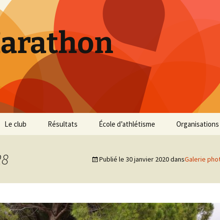
Marathon
Le club
Résultats
École d’athlétisme
Organisations
Inscriptions et Tarifs
Courses 2026
Infos Courses
Cross de Marse
28
Publié le
30 janvier 2020
dans
Galerie pho
Entraînements
Courses 2025
Résultats et photos
Trail du Parc d
Collines
Règlement
Courses 2024
Entraînements et photos
Archives
Vie du club
Courses 2023