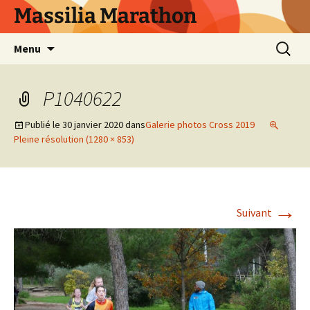
Aller
Massilia Marathon
au
contenu
Recherc
Menu
P1040622
Publié le
30 janvier 2020
dans
Galerie photos Cross 2019
Pleine résolution (1280 × 853)
→
Suivant