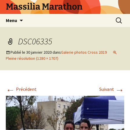
Aller
Massilia Marathon
au
contenu
Recherc
Menu
DSC06335
Publié le
30 janvier 2020
dans
Galerie photos Cross 2019
Pleine résolution (1280 × 1707)
←
→
Précédent
Suivant