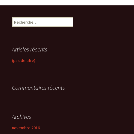
R
e
c
h
e
Articles récents
r
c
(pas de titre)
h
e
r
Commentaires récents
:
Archives
novembre 2016