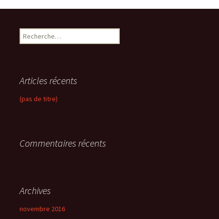
R
e
c
h
e
Articles récents
r
c
(pas de titre)
h
e
r
Commentaires récents
:
Archives
novembre 2016