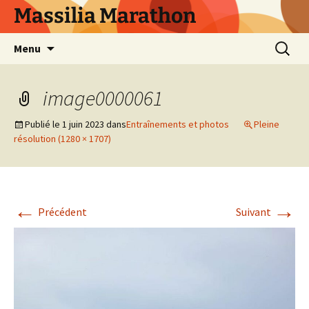
Aller
Massilia Marathon
au
contenu
Recherc
Menu
image0000061
Publié le
1 juin 2023
dans
Entraînements et photos
Pleine
résolution (1280 × 1707)
←
→
Précédent
Suivant