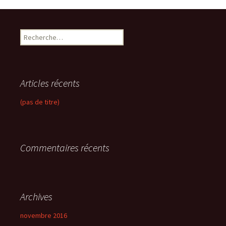
R
e
c
h
e
Articles récents
r
c
(pas de titre)
h
e
r
Commentaires récents
:
Archives
novembre 2016