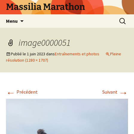
Aller
Massilia Marathon
au
contenu
Recherc
Menu
image0000051
Publié le
1 juin 2023
dans
Entraînements et photos
Pleine
résolution (1280 × 1707)
←
→
Précédent
Suivant