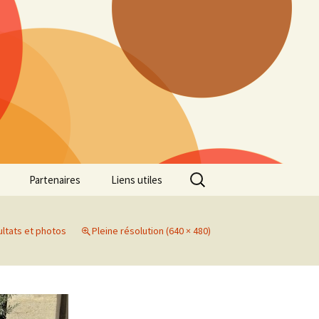
Rechercher :
Partenaires
Liens utiles
ille
Galerie photos Cross
2022
ltats et photos
Pleine résolution (640 × 480)
es 7
Galerie photos Cross
2021
Marathon de Marseille
Galerie photos Cross
2019
Régionaux de Cross