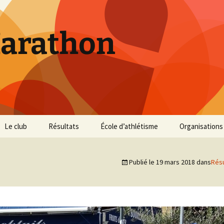
Marathon
Le club
Résultats
École d’athlétisme
Organisations
Inscriptions et Tarifs
Courses 2026
Infos Courses
Cross de Marse
Publié le
19 mars 2018
dans
Résu
Entraînements
Courses 2025
Résultats et photos
Trail du Parc d
Collines
Règlement
Courses 2024
Entraînements et photos
Archives
Vie du club
Courses 2023