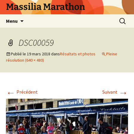
Aller
Massilia Marathon
au
contenu
Recherc
Menu
DSC00059
Publié le
19 mars 2018
dans
Résultats et photos
Pleine
résolution (640 × 480)
←
→
Précédent
Suivant