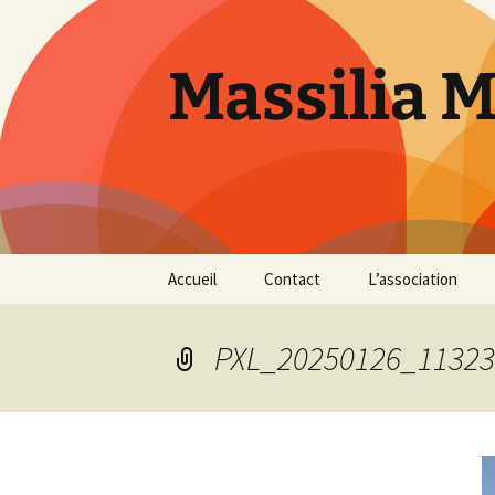
Aller
au
contenu
Massilia 
Accueil
Contact
L’association
Le bureau
PXL_20250126_11323
Les références
Présentation