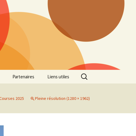
Rechercher :
Partenaires
Liens utiles
ille
Galerie photos Cross
2022
Courses 2025
Pleine résolution (1280 × 1962)
es 7
Galerie photos Cross
2021
Marathon de Marseille
Galerie photos Cross
2019
Régionaux de Cross