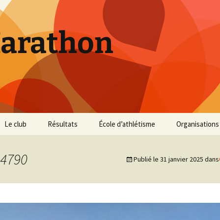
Marathon
Le club
Résultats
École d’athlétisme
Organisations
Inscriptions et Tarifs
Courses 2026
Infos Courses
Cross de Marse
4790
Publié le
31 janvier 2025
dans
Entraînements
Courses 2025
Résultats et photos
Trail du Parc d
Collines
Règlement
Courses 2024
Entraînements et photos
Archives
Vie du club
Courses 2023