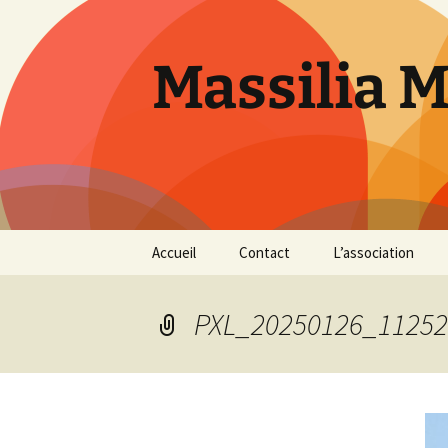
Aller
au
contenu
Massilia 
Accueil
Contact
L’association
Le bureau
PXL_20250126_11252
Les références
Présentation