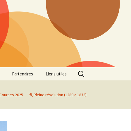
Rechercher :
Partenaires
Liens utiles
ille
Galerie photos Cross
2022
Courses 2025
Pleine résolution (1280 × 1873)
es 7
Galerie photos Cross
2021
Marathon de Marseille
Galerie photos Cross
2019
Régionaux de Cross