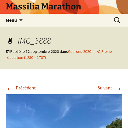
Aller
Massilia Marathon
au
contenu
Recherc
Menu
IMG_5888
Publié le
12 septembre 2020
dans
Courses 2020
Pleine
résolution (1280 × 1707)
←
→
Précédent
Suivant