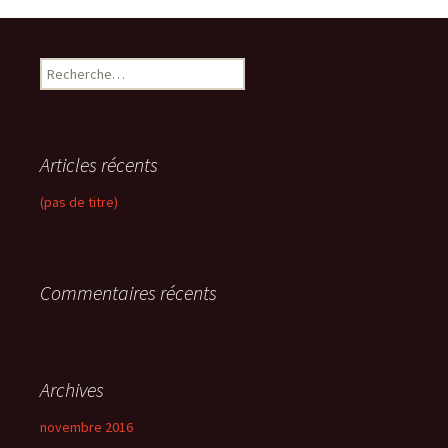
R
e
c
h
e
Articles récents
r
c
(pas de titre)
h
e
r
Commentaires récents
:
Archives
novembre 2016