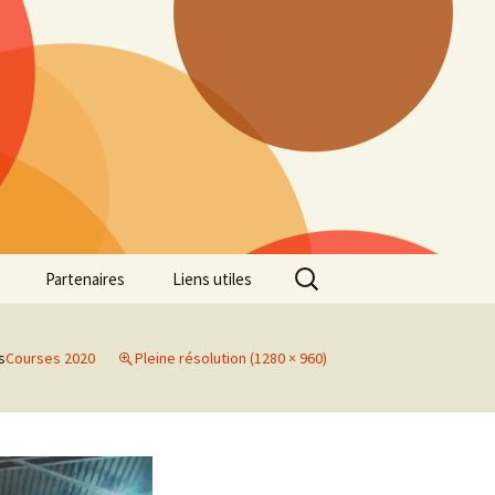
Rechercher :
Partenaires
Liens utiles
ille
Galerie photos Cross
2022
s
Courses 2020
Pleine résolution (1280 × 960)
es 7
Galerie photos Cross
2021
Marathon de Marseille
Galerie photos Cross
2019
Régionaux de Cross