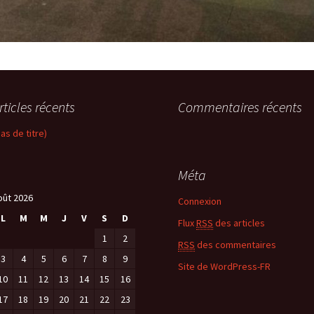
rticles récents
Commentaires récents
pas de titre)
Méta
oût 2026
Connexion
L
M
M
J
V
S
D
Flux
RSS
des articles
1
2
RSS
des commentaires
3
4
5
6
7
8
9
Site de WordPress-FR
10
11
12
13
14
15
16
17
18
19
20
21
22
23