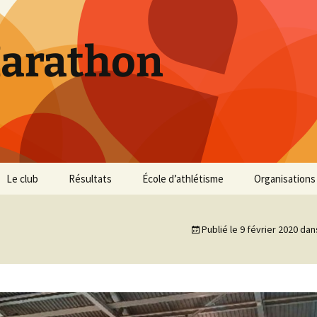
Marathon
Le club
Résultats
École d’athlétisme
Organisations
Inscriptions et Tarifs
Courses 2026
Infos Courses
Cross de Marse
Publié le
9 février 2020
dan
Entraînements
Courses 2025
Résultats et photos
Trail du Parc d
Collines
Règlement
Courses 2024
Entraînements et photos
Archives
Vie du club
Courses 2023