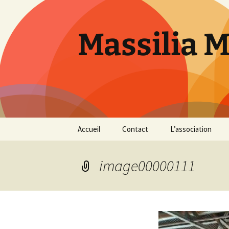
Aller
au
contenu
Massilia 
Accueil
Contact
L’association
Le bureau
image00000111
Les références
Présentation