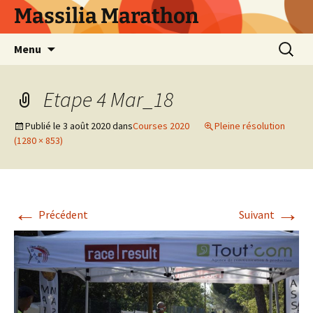
Aller
Massilia Marathon
au
contenu
Recherc
Menu
Etape 4 Mar_18
Publié le
3 août 2020
dans
Courses 2020
Pleine résolution
(1280 × 853)
←
→
Précédent
Suivant