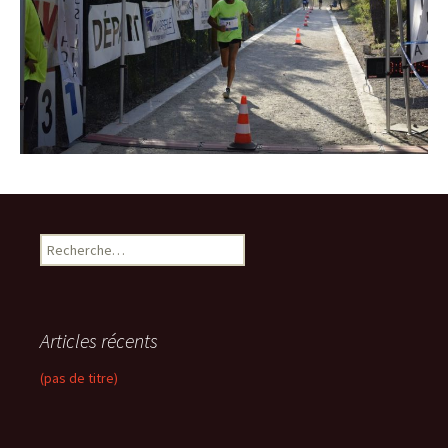
R
e
c
h
e
Articles récents
r
c
(pas de titre)
h
e
r