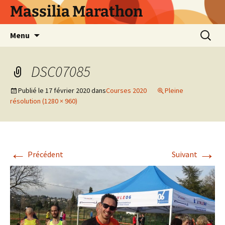
Aller
Massilia Marathon
au
contenu
Recherc
Menu
DSC07085
Publié le
17 février 2020
dans
Courses 2020
Pleine
résolution (1280 × 960)
←
→
Précédent
Suivant