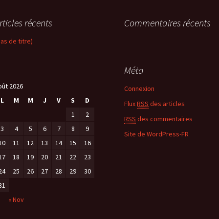
rticles récents
Commentaires récents
pas de titre)
Méta
oût 2026
Connexion
L
M
M
J
V
S
D
Flux
RSS
des articles
1
2
RSS
des commentaires
3
4
5
6
7
8
9
Site de WordPress-FR
10
11
12
13
14
15
16
17
18
19
20
21
22
23
24
25
26
27
28
29
30
31
« Nov