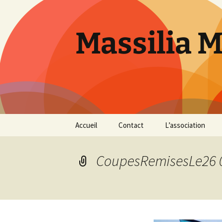
Aller
au
contenu
Massilia 
Accueil
Contact
L’association
Le bureau
CoupesRemisesLe26 
Les références
Présentation