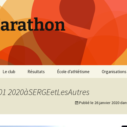
Marathon
Le club
Résultats
École d’athlétisme
Organisations
Inscriptions et Tarifs
Courses 2026
Infos Courses
Cross de Marse
01 2020àSERGEetLesAutres
Entraînements
Courses 2025
Résultats et photos
Trail du Parc d
Collines
Publié le
26 janvier 2020
dan
Règlement
Courses 2024
Entraînements et photos
Archives
Vie du club
Courses 2023