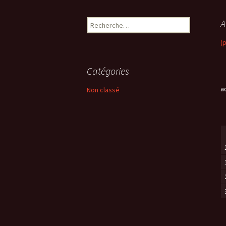
A
R
e
(
c
h
e
Catégories
r
c
a
Non classé
h
e
r
: