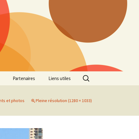
Rechercher :
Partenaires
Liens utiles
ille
Galerie photos Cross
2022
nts et photos
Pleine résolution (1280 × 1033)
es 7
Galerie photos Cross
2021
Marathon de Marseille
Galerie photos Cross
2019
Régionaux de Cross