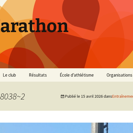
Marathon
Le club
Résultats
École d’athlétisme
Organisations
Inscriptions et Tarifs
Courses 2026
Infos Courses
Cross de Marse
8038~2
Publié le
15 avril 2026
dans
Entraîneme
Entraînements
Courses 2025
Résultats et photos
Trail du Parc d
Collines
Règlement
Courses 2024
Entraînements et photos
Archives
Vie du club
Courses 2023