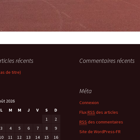
rticles récents
Commentaires récents
pas de titre)
Méta
oût 2026
Connexion
L
M
M
J
V
S
D
Flux
RSS
des articles
1
2
RSS
des commentaires
3
4
5
6
7
8
9
Site de WordPress-FR
10
11
12
13
14
15
16