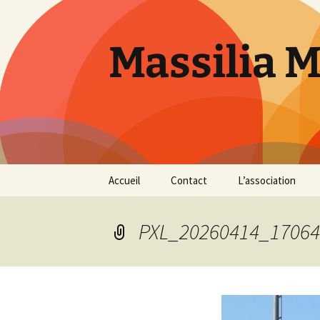
Aller
au
contenu
Massilia 
Accueil
Contact
L’association
Le bureau
PXL_20260414_17064
Les références
Présentation