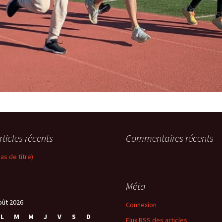
rticles récents
Commentaires récents
pas de titre)
Méta
oût 2026
Connexion
L
M
M
J
V
S
D
Flux
RSS
des articles