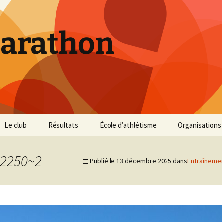
Marathon
Le club
Résultats
École d’athlétisme
Organisations
Inscriptions et Tarifs
Courses 2026
Infos Courses
Cross de Marse
2250~2
Publié le
13 décembre 2025
dans
Entraîneme
Entraînements
Courses 2025
Résultats et photos
Trail du Parc d
Collines
Règlement
Courses 2024
Entraînements et photos
Archives
Vie du club
Courses 2023