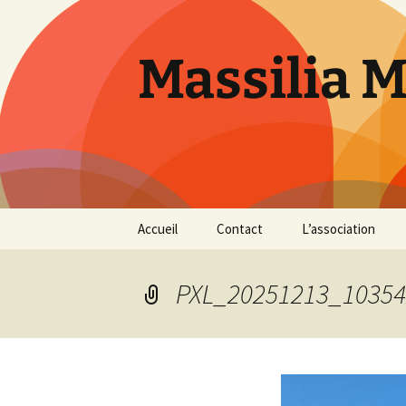
Aller
au
contenu
Massilia 
Accueil
Contact
L’association
Le bureau
PXL_20251213_10354
Les références
Présentation