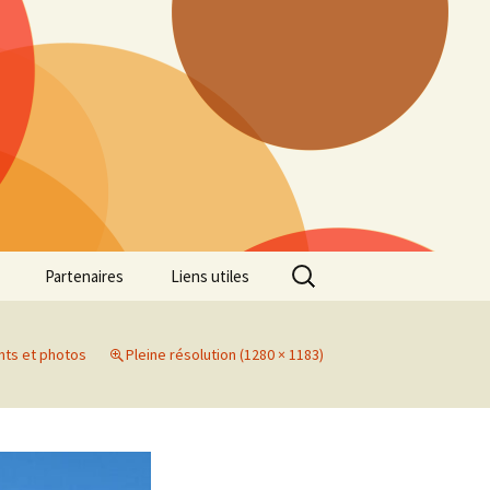
Rechercher :
Partenaires
Liens utiles
ille
Galerie photos Cross
2022
nts et photos
Pleine résolution (1280 × 1183)
es 7
Galerie photos Cross
2021
Marathon de Marseille
Galerie photos Cross
2019
Régionaux de Cross