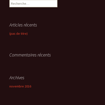
R
e
c
h
e
Articles récents
r
c
(pas de titre)
h
e
r
Commentaires récents
:
Archives
novembre 2016