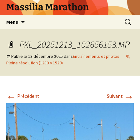
Aller
Massilia Marathon
au
contenu
Recherc
Menu
PXL_20251213_102656153.MP
Publié le
13 décembre 2025
dans
Entraînements et photos
Pleine résolution (1280 × 1520)
←
→
Précédent
Suivant