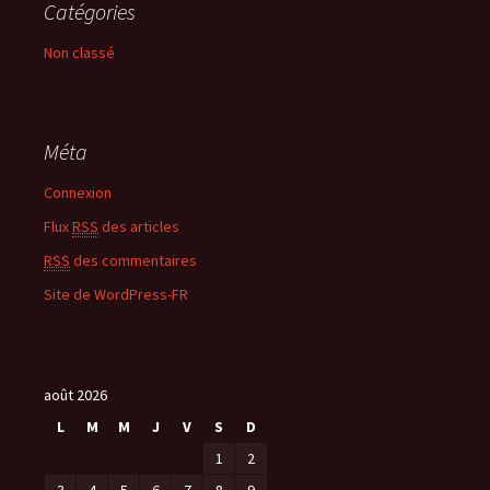
Catégories
Non classé
Méta
Connexion
Flux
RSS
des articles
RSS
des commentaires
Site de WordPress-FR
août 2026
L
M
M
J
V
S
D
1
2
3
4
5
6
7
8
9