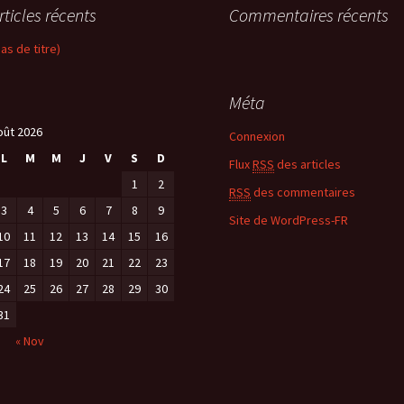
rticles récents
Commentaires récents
pas de titre)
Méta
oût 2026
Connexion
L
M
M
J
V
S
D
Flux
RSS
des articles
1
2
RSS
des commentaires
3
4
5
6
7
8
9
Site de WordPress-FR
10
11
12
13
14
15
16
17
18
19
20
21
22
23
24
25
26
27
28
29
30
31
« Nov