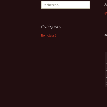
A
R
e
(
c
h
e
Catégories
r
c
a
Non classé
h
e
r
: