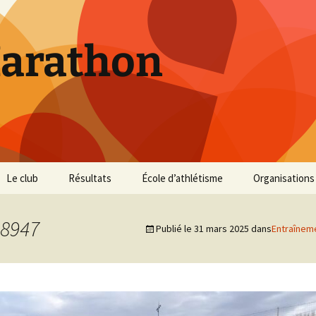
Marathon
Le club
Résultats
École d’athlétisme
Organisations
Inscriptions et Tarifs
Courses 2026
Infos Courses
Cross de Marse
8947
Publié le
31 mars 2025
dans
Entraînem
Entraînements
Courses 2025
Résultats et photos
Trail du Parc d
Collines
Règlement
Courses 2024
Entraînements et photos
Archives
Vie du club
Courses 2023