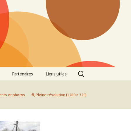
Rechercher :
Partenaires
Liens utiles
ille
Galerie photos Cross
2022
ents et photos
Pleine résolution (1280 × 720)
es 7
Galerie photos Cross
2021
Marathon de Marseille
Galerie photos Cross
2019
Régionaux de Cross