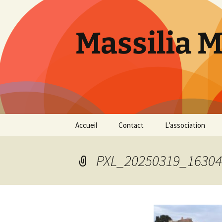
Aller
au
contenu
Massilia 
Accueil
Contact
L’association
Le bureau
PXL_20250319_16304
Les références
Présentation