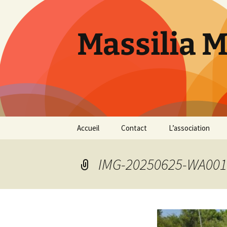
Aller
au
contenu
Massilia 
Accueil
Contact
L’association
Le bureau
IMG-20250625-WA001
Les références
Présentation