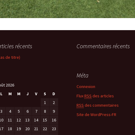
rticles récents
Commentaires récents
pas de titre)
Méta
oût 2026
Connexion
L
M
M
J
V
S
D
Flux
RSS
des articles
1
2
RSS
des commentaires
3
4
5
6
7
8
9
Site de WordPress-FR
10
11
12
13
14
15
16
17
18
19
20
21
22
23