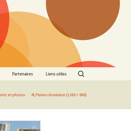
Rechercher :
Partenaires
Liens utiles
ille
Galerie photos Cross
2022
ents et photos
Pleine résolution (1280 × 960)
es 7
Galerie photos Cross
2021
Marathon de Marseille
Galerie photos Cross
2019
Régionaux de Cross