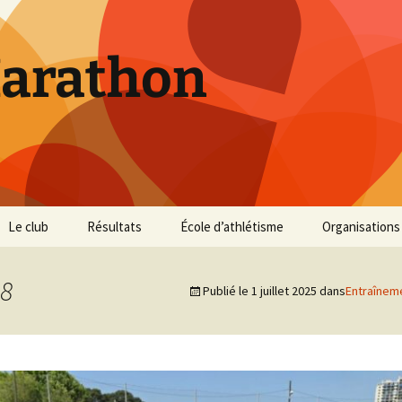
Marathon
Le club
Résultats
École d’athlétisme
Organisations
Inscriptions et Tarifs
Courses 2026
Infos Courses
Cross de Marse
8
Publié le
1 juillet 2025
dans
Entraînem
Entraînements
Courses 2025
Résultats et photos
Trail du Parc d
Collines
Règlement
Courses 2024
Entraînements et photos
Archives
Vie du club
Courses 2023