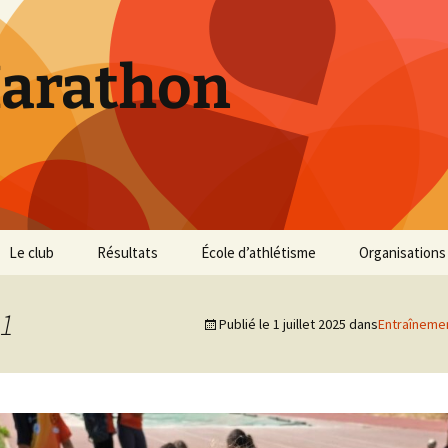
Marathon
Le club
Résultats
École d’athlétisme
Organisations
Inscriptions et Tarifs
Courses 2026
Infos Courses
Cross de Marse
1
Publié le
1 juillet 2025
dans
Entraîneme
Entraînements
Courses 2025
Résultats et photos
Trail du Parc d
Collines
Règlement
Courses 2024
Entraînements et photos
Archives
Vie du club
Courses 2023