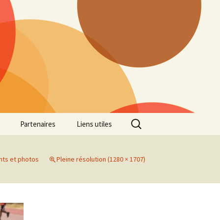
Rechercher :
Partenaires
Liens utiles
ille
Galerie photos Cross
2022
nts et photos
Pleine résolution (1280 × 1707)
es 7
Galerie photos Cross
2021
Marathon de Marseille
Galerie photos Cross
2019
Régionaux de Cross