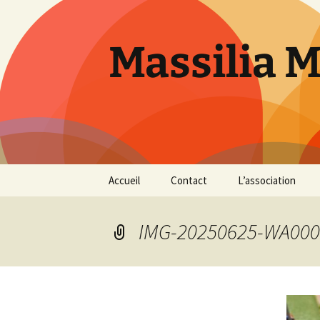
Aller
au
contenu
Massilia 
Accueil
Contact
L’association
Le bureau
IMG-20250625-WA000
Les références
Présentation