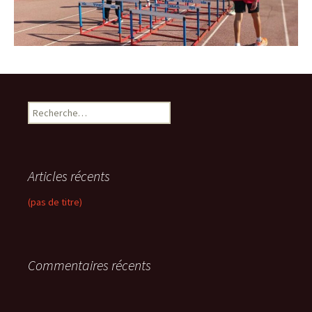
R
e
c
h
e
Articles récents
r
c
(pas de titre)
h
e
r
Commentaires récents
: