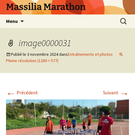
Aller
Massilia Marathon
au
contenu
Recherc
Menu
image0000031
Publié le
3 novembre 2024
dans
Entraînements et photos
Pleine résolution (1280 × 577)
←
→
Précédent
Suivant