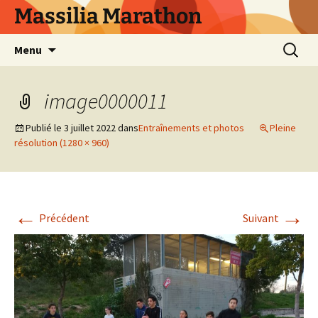
Aller
Massilia Marathon
au
contenu
Recherc
Menu
image0000011
Publié le
3 juillet 2022
dans
Entraînements et photos
Pleine
résolution (1280 × 960)
←
→
Précédent
Suivant