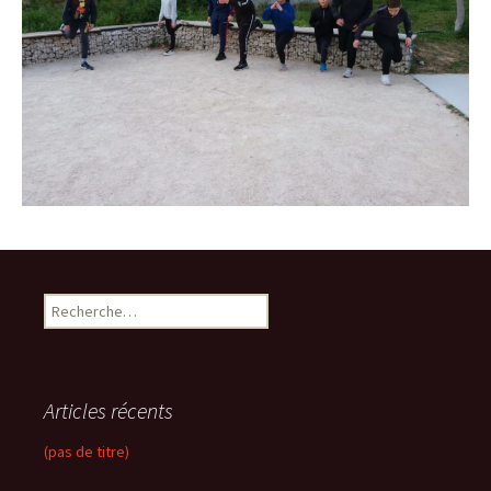
R
e
c
h
e
Articles récents
r
c
(pas de titre)
h
e