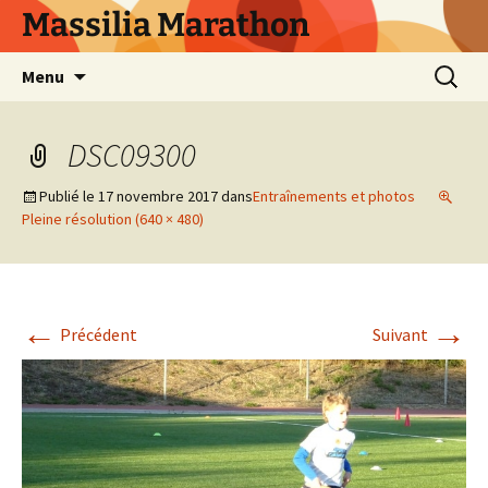
Aller
Massilia Marathon
au
contenu
Recherc
Menu
DSC09300
Publié le
17 novembre 2017
dans
Entraînements et photos
Pleine résolution (640 × 480)
←
→
Précédent
Suivant