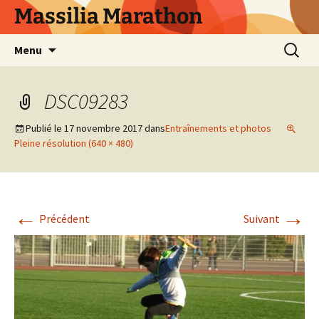
Aller
Massilia Marathon
au
contenu
Recherc
Menu
DSC09283
Publié le
17 novembre 2017
dans
Entraînements et photos
Pleine résolution (640 × 480)
←
→
Précédent
Suivant