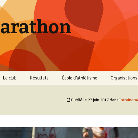
Marathon
Le club
Résultats
École d’athlétisme
Organisations
Inscriptions et Tarifs
Courses 2026
Infos Courses
Cross de Marse
Publié le
27 juin 2017
dans
Entraînem
Entraînements
Courses 2025
Résultats et photos
Trail du Parc d
Collines
Règlement
Courses 2024
Entraînements et photos
Archives
Vie du club
Courses 2023