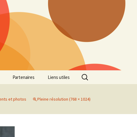
Rechercher :
Partenaires
Liens utiles
ille
Galerie photos Cross
2022
ents et photos
Pleine résolution (768 × 1024)
es 7
Galerie photos Cross
2021
Marathon de Marseille
Galerie photos Cross
2019
Régionaux de Cross