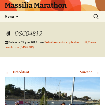
Aller
Massilia Marathon
au
contenu
Recherc
Menu
DSC04812
Publié le
27 juin 2017
dans
Entraînements et photos
Pleine
résolution (640 × 480)
←
→
Précédent
Suivant