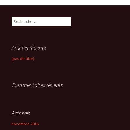
R
e
c
h
e
Articles récents
r
c
(pas de titre)
h
e
r
Commentaires récents
:
Archives
novembre 2016