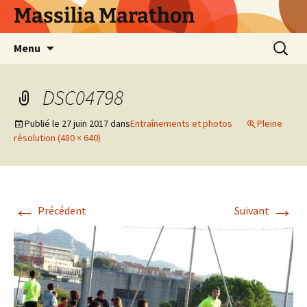
Aller
Massilia Marathon
au
contenu
Recherc
Menu
DSC04798
Publié le
27 juin 2017
dans
Entraînements et photos
Pleine
résolution (480 × 640)
←
→
Précédent
Suivant