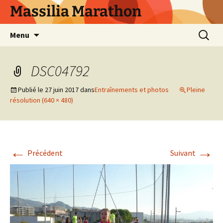
Aller
Massilia Marathon
au
contenu
Recherc
Menu
DSC04792
Publié le
27 juin 2017
dans
Entraînements et photos
Pleine
résolution (640 × 480)
←
→
Précédent
Suivant