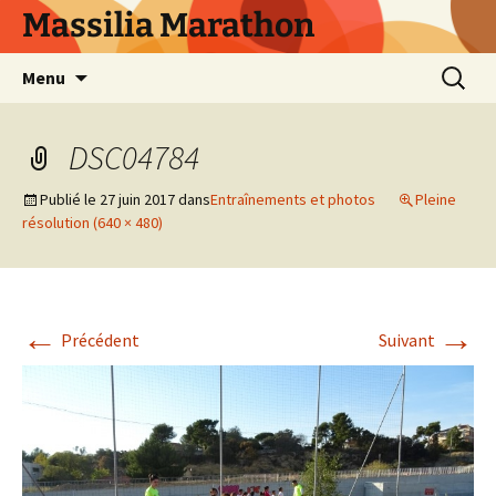
Aller
Massilia Marathon
au
contenu
Recherc
Menu
DSC04784
Publié le
27 juin 2017
dans
Entraînements et photos
Pleine
résolution (640 × 480)
←
→
Précédent
Suivant