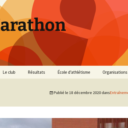
Marathon
Le club
Résultats
École d’athlétisme
Organisations
Inscriptions et Tarifs
Courses 2026
Infos Courses
Cross de Marse
Publié le
18 décembre 2020
dans
Entraînem
Entraînements
Courses 2025
Résultats et photos
Trail du Parc d
Collines
Règlement
Courses 2024
Entraînements et photos
Archives
Vie du club
Courses 2023