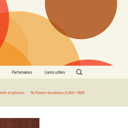
Rechercher :
Partenaires
Liens utiles
ille
Galerie photos Cross
2022
ents et photos
Pleine résolution (1280 × 960)
es 7
Galerie photos Cross
2021
Marathon de Marseille
Galerie photos Cross
2019
Régionaux de Cross