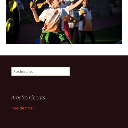
R
e
c
h
e
Articles récents
r
c
(pas de titre)
h
e
r