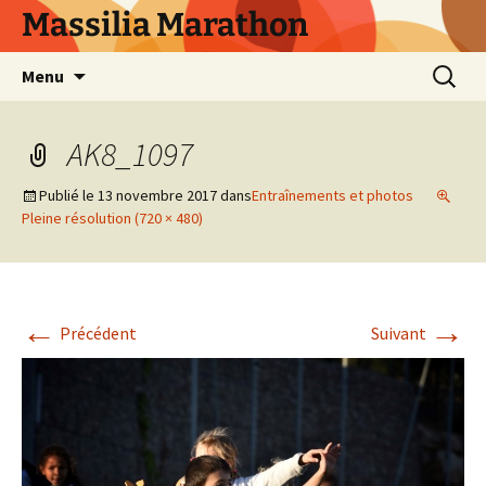
Aller
Massilia Marathon
au
contenu
Recherc
Menu
AK8_1097
Publié le
13 novembre 2017
dans
Entraînements et photos
Pleine résolution (720 × 480)
←
→
Précédent
Suivant