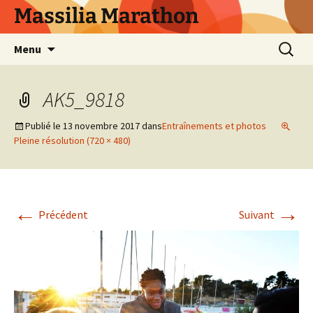
Aller
Massilia Marathon
au
contenu
Recherc
Menu
AK5_9818
Publié le
13 novembre 2017
dans
Entraînements et photos
Pleine résolution (720 × 480)
←
→
Précédent
Suivant