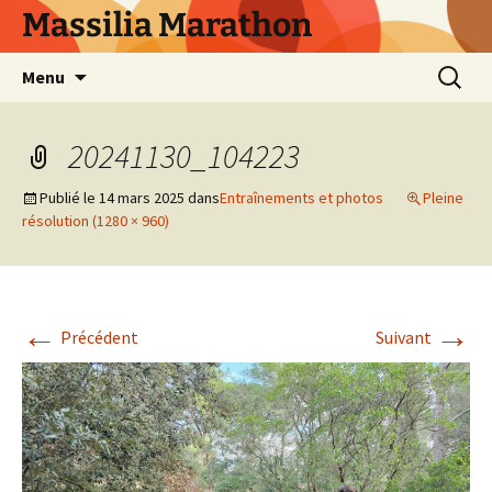
Aller
Massilia Marathon
au
contenu
Recherc
Menu
20241130_104223
Publié le
14 mars 2025
dans
Entraînements et photos
Pleine
résolution (1280 × 960)
←
→
Précédent
Suivant