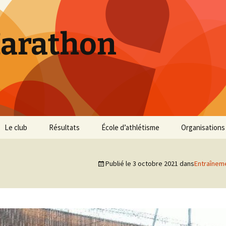
Marathon
Le club
Résultats
École d’athlétisme
Organisations
Inscriptions et Tarifs
Courses 2026
Infos Courses
Cross de Marse
Publié le
3 octobre 2021
dans
Entraînem
Entraînements
Courses 2025
Résultats et photos
Trail du Parc d
Collines
Règlement
Courses 2024
Entraînements et photos
Archives
Vie du club
Courses 2023