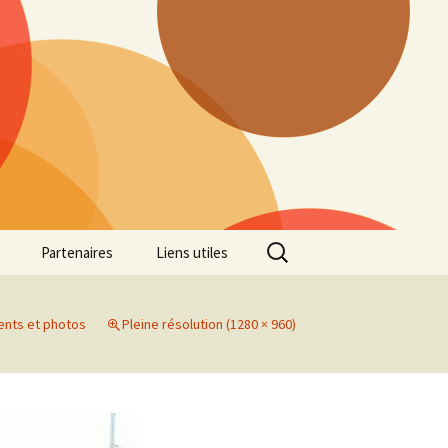
Rechercher :
Partenaires
Liens utiles
ille
Galerie photos Cross
2022
ents et photos
Pleine résolution (1280 × 960)
es 7
Galerie photos Cross
2021
Marathon de Marseille
Galerie photos Cross
2019
Régionaux de Cross