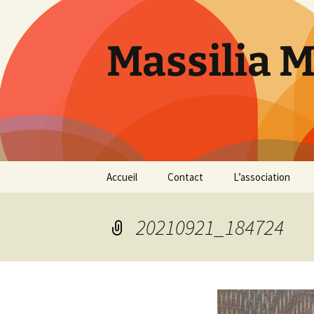
Aller
au
contenu
Massilia 
Accueil
Contact
L’association
Le bureau
20210921_184724
Les références
Présentation