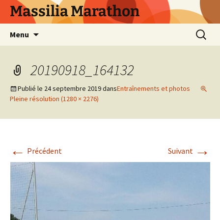
Aller
Massilia Marathon
au
contenu
Recherc
Menu
20190918_164132
Publié le
24 septembre 2019
dans
Entraînements et photos
Pleine résolution (1280 × 2276)
←
→
Précédent
Suivant