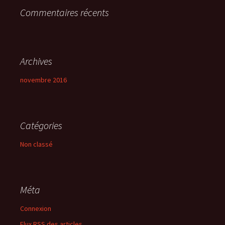
Commentaires récents
:
Archives
novembre 2016
Catégories
Non classé
Méta
Connexion
Flux
RSS
des articles