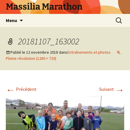
Aller
Massilia Marathon
au
contenu
Recherc
Menu
20181107_163002
Publié le
12 novembre 2018
dans
Entraînements et photos
Pleine résolution (1280 × 720)
←
→
Précédent
Suivant