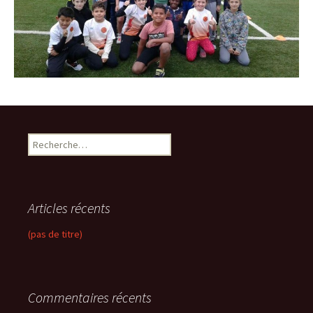
R
e
c
h
e
Articles récents
r
c
(pas de titre)
h
e
r
Commentaires récents
: