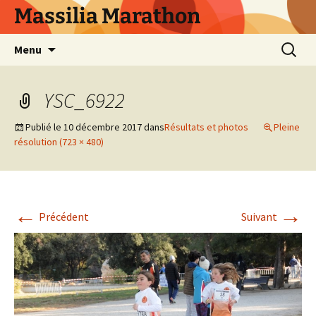
Aller
Massilia Marathon
au
contenu
Recherc
Menu
YSC_6922
Publié le
10 décembre 2017
dans
Résultats et photos
Pleine
résolution (723 × 480)
←
→
Précédent
Suivant