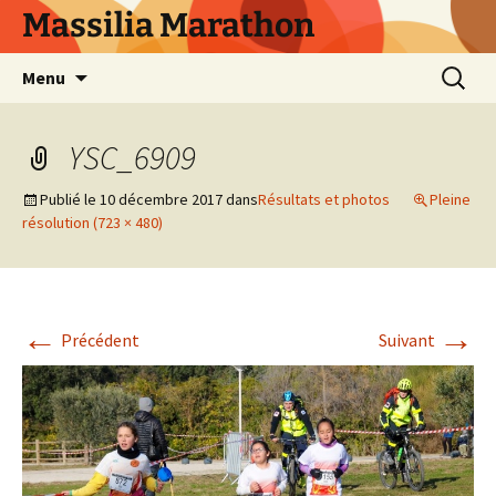
Aller
Massilia Marathon
au
contenu
Recherc
Menu
YSC_6909
Publié le
10 décembre 2017
dans
Résultats et photos
Pleine
résolution (723 × 480)
←
→
Précédent
Suivant