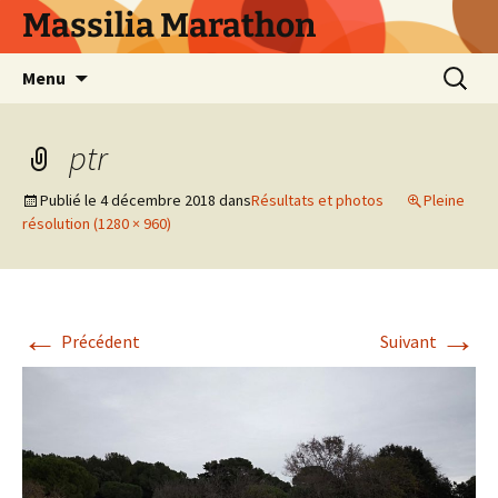
Aller
Massilia Marathon
au
contenu
Recherc
Menu
ptr
Publié le
4 décembre 2018
dans
Résultats et photos
Pleine
résolution (1280 × 960)
←
→
Précédent
Suivant