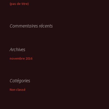
c
(pas de titre)
h
e
r
Commentaires récents
:
Archives
novembre 2016
Catégories
Non classé