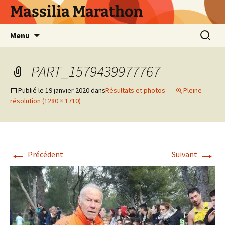
Aller
Massilia Marathon
au
contenu
Recherc
Menu
PART_1579439977767
Publié le
19 janvier 2020
dans
Résultats et photos
Pleine
résolution (1280 × 1710)
←
→
Précédent
Suivant