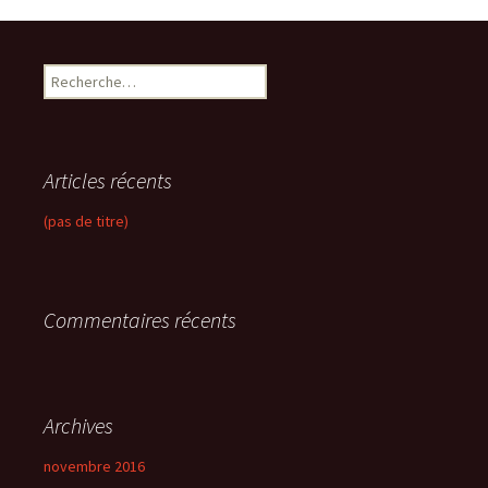
R
e
c
h
e
Articles récents
r
c
(pas de titre)
h
e
r
Commentaires récents
:
Archives
novembre 2016