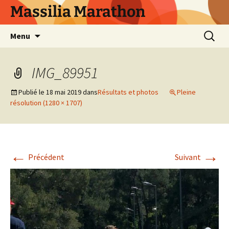
Aller
Massilia Marathon
au
contenu
Recherc
Menu
IMG_89951
Publié le
18 mai 2019
dans
Résultats et photos
Pleine
résolution (1280 × 1707)
←
→
Précédent
Suivant