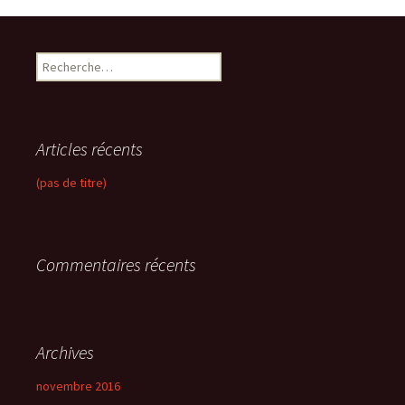
R
e
c
h
e
Articles récents
r
c
(pas de titre)
h
e
r
Commentaires récents
:
Archives
novembre 2016