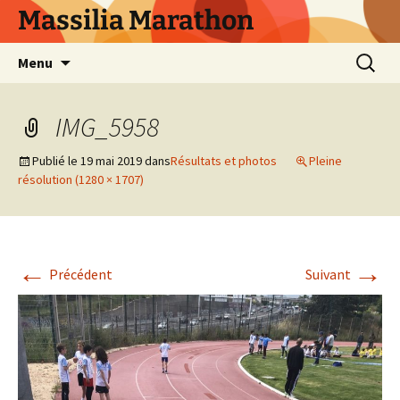
Aller
Massilia Marathon
au
contenu
Recherc
Menu
IMG_5958
Publié le
19 mai 2019
dans
Résultats et photos
Pleine
résolution (1280 × 1707)
←
→
Précédent
Suivant