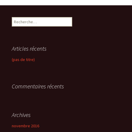
R
e
c
h
e
Articles récents
r
c
(pas de titre)
h
e
r
Commentaires récents
:
Archives
novembre 2016