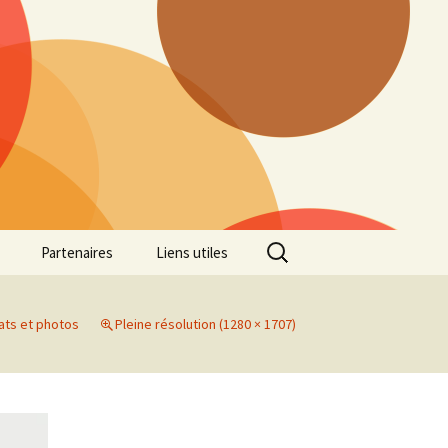
Rechercher :
Partenaires
Liens utiles
ille
Galerie photos Cross
2022
ats et photos
Pleine résolution (1280 × 1707)
es 7
Galerie photos Cross
2021
Marathon de Marseille
Galerie photos Cross
2019
Régionaux de Cross