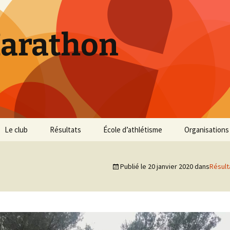
Marathon
Le club
Résultats
École d’athlétisme
Organisations
Inscriptions et Tarifs
Courses 2026
Infos Courses
Cross de Marse
Publié le
20 janvier 2020
dans
Résult
Entraînements
Courses 2025
Résultats et photos
Trail du Parc d
Collines
Règlement
Courses 2024
Entraînements et photos
Archives
Vie du club
Courses 2023