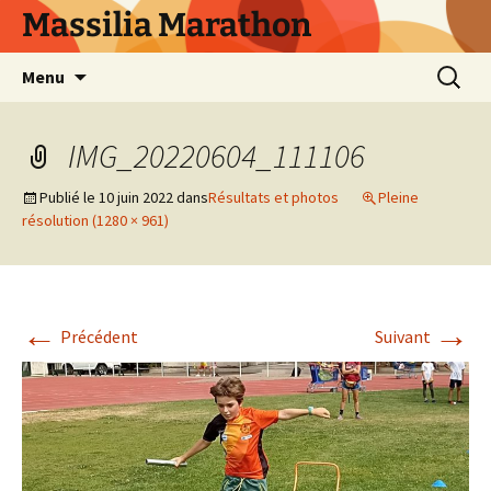
Aller
Massilia Marathon
au
contenu
Recherc
Menu
IMG_20220604_111106
Publié le
10 juin 2022
dans
Résultats et photos
Pleine
résolution (1280 × 961)
←
→
Précédent
Suivant