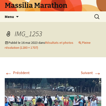
Aller
Massilia Marathon
au
contenu
Recherc
Menu
IMG_1253
Publié le
16 mai 2023
dans
Résultats et photos
Pleine
résolution (1280 × 1707)
←
→
Précédent
Suivant