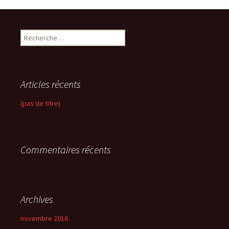
R
e
c
h
e
Articles récents
r
c
(pas de titre)
h
e
r
Commentaires récents
:
Archives
novembre 2016