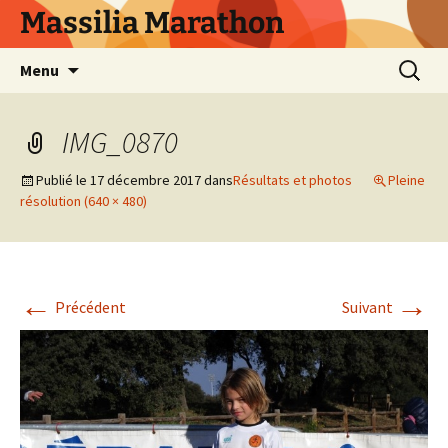
Aller
Massilia Marathon
au
contenu
Recherc
Menu
IMG_0870
Publié le
17 décembre 2017
dans
Résultats et photos
Pleine
résolution (640 × 480)
←
→
Précédent
Suivant