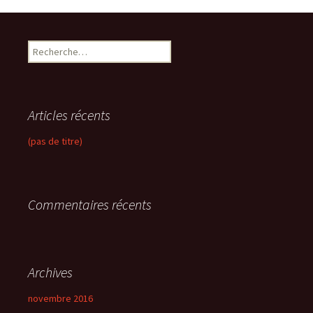
R
e
c
h
e
Articles récents
r
c
(pas de titre)
h
e
r
Commentaires récents
:
Archives
novembre 2016