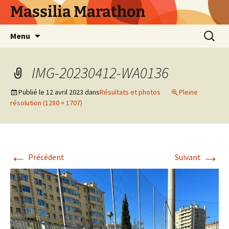
Aller
Massilia Marathon
au
contenu
Recherc
Menu
IMG-20230412-WA0136
Publié le
12 avril 2023
dans
Résultats et photos
Pleine
résolution (1280 × 1707)
←
→
Précédent
Suivant