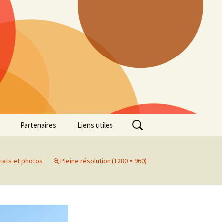
Rechercher :
Partenaires
Liens utiles
ille
Galerie photos Cross
2022
tats et photos
Pleine résolution (1280 × 960)
es 7
Galerie photos Cross
2021
Marathon de Marseille
Galerie photos Cross
2019
Régionaux de Cross