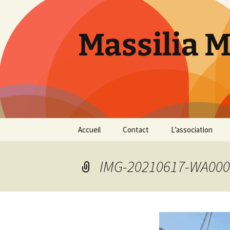
Aller
au
contenu
Massilia 
Accueil
Contact
L’association
Le bureau
IMG-20210617-WA000
Les références
Présentation