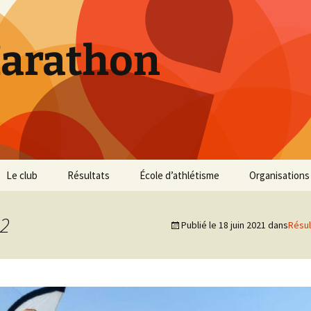
Marathon
Le club
Résultats
École d’athlétisme
Organisations
Inscriptions et Tarifs
Courses 2026
Infos Courses
Cross de Marse
2
Publié le
18 juin 2021
dans
Résul
Entraînements
Courses 2025
Résultats et photos
Trail du Parc d
Collines
Règlement
Courses 2024
Entraînements et photos
Archives
Vie du club
Courses 2023