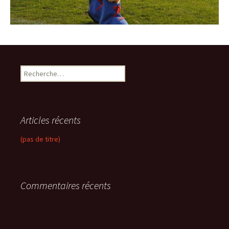
R
e
c
h
e
Articles récents
r
c
(pas de titre)
h
e
r
Commentaires récents
: