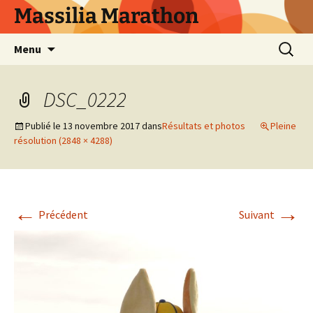
Aller
Massilia Marathon
au
contenu
Recherc
Menu
DSC_0222
Publié le
13 novembre 2017
dans
Résultats et photos
Pleine
résolution (2848 × 4288)
←
→
Précédent
Suivant